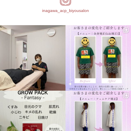
inagawa_acp_biyousalon