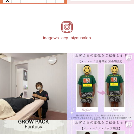
inagawa_acp_biyousalon