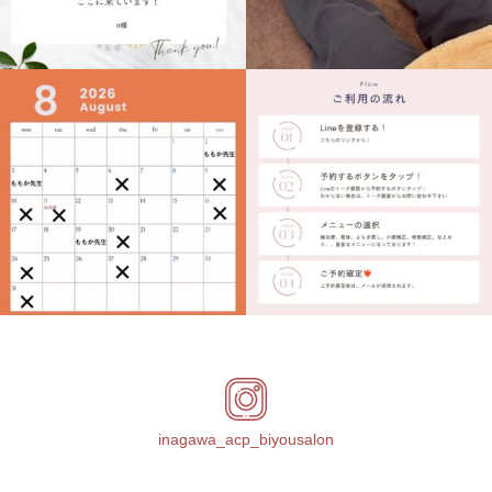
inagawa_acp_biyousalon