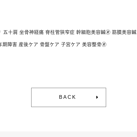
 五十肩 坐骨神経痛 脊柱管狭窄症 幹細胞美容鍼🄬 筋膜美容
年期障害 産後ケア 骨盤ケア 子宮ケア 美容整骨🄬​​
BACK