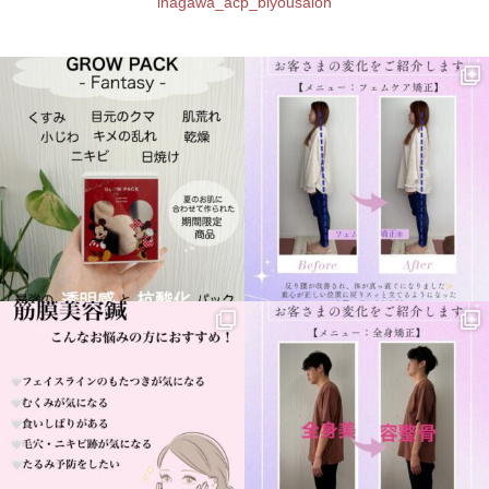
inagawa_acp_biyousalon