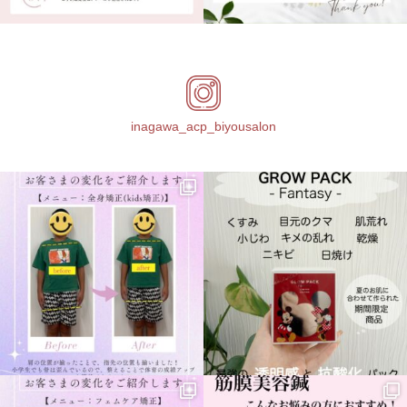
inagawa_acp_biyousalon