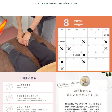
inagawa.seikotsu.shizuoka