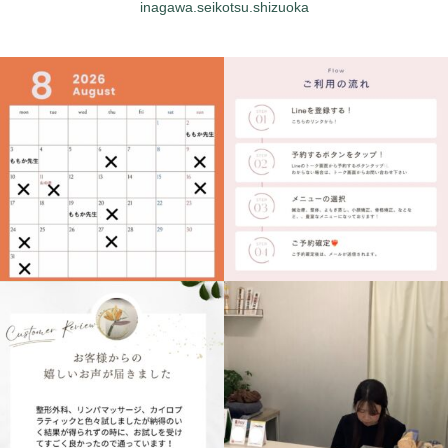
inagawa.seikotsu.shizuoka