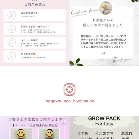
inagawa_acp_biyousalon