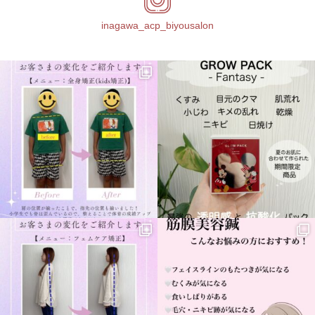
inagawa_acp_biyousalon