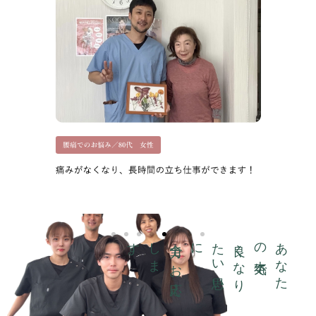
。
全
力
で
お
応
え
し
ま
す
に
良
く
な
り
た
い
思
い
で
あ
な
た
の
本
気